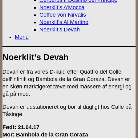
Cerberus Il Destino del Principe
Noerklit’s A’Mocca
Coffee von Nirvalis
Noerklit’s Al Martino
Noerklit’s Devah
Menu
Noerklit’s Devah
Devah er fra v
ores D-kuld efter Quattro del Colle
dell’infiniti og Bambola de la Gran Coraza. Devah er
en skøn mørktigeret tæve med massere af energi og
gå på mod.
Devah er udstationeret og bor til dagligt hos Calle på
Tåsinge.
Født: 21.04.17
Mor: Bambola de la Gran Coraza