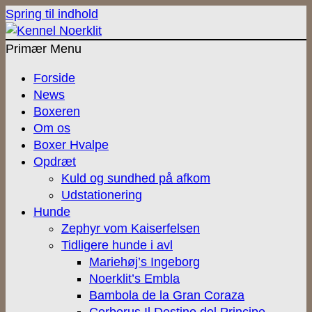
Spring til indhold
Primær Menu
Kennel Noerklit
Boxer hvalpe
Forside
News
Boxeren
Om os
Boxer Hvalpe
Opdræt
Kuld og sundhed på afkom
Udstationering
Hunde
Zephyr vom Kaiserfelsen
Tidligere hunde i avl
Mariehøj’s Ingeborg
Noerklit’s Embla
Bambola de la Gran Coraza